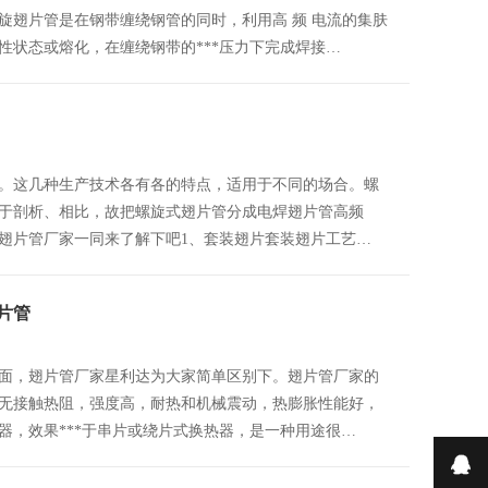
旋翅片管是在钢带缠绕钢管的同时，利用高 频 电流的集肤
性状态或熔化，在缠绕钢带的***压力下完成焊接…
。这几种生产技术各有各的特点，适用于不同的场合。螺
于剖析、相比，故把螺旋式翅片管分成电焊翅片管高频
翅片管厂家一同来了解下吧1、套装翅片套装翅片工艺…
片管
面，翅片管厂家星利达为大家简单区别下。翅片管厂家的
无接触热阻，强度高，耐热和机械震动，热膨胀性能好，
器，效果***于串片或绕片式换热器，是一种用途很…
在