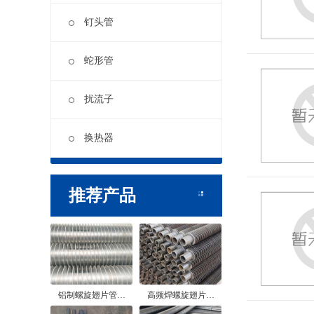
钉头管
蛇形管
扰流子
换热器
推荐产品
铝制螺旋翅片管…
高频焊螺旋翅片…