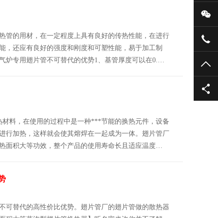
微
热管的用材，在一定程度上具有良好的传热性能，在进行
051
能，还应有良好的强度和刚度和可塑性能，易于加工制
气炉专用翅片管不可替代的优势1、基管厚度可以在0.…
TO
热材料，在使用的过程中是一种***节能的换热元件，设备
进行加热，这样就会使其熔焊在一起成为一体。翅片管厂
热面积大等功效，整个产品的使用寿命长且适应温度…
势
不可替代的高性价比优势。翅片管厂的翅片管做的散热器