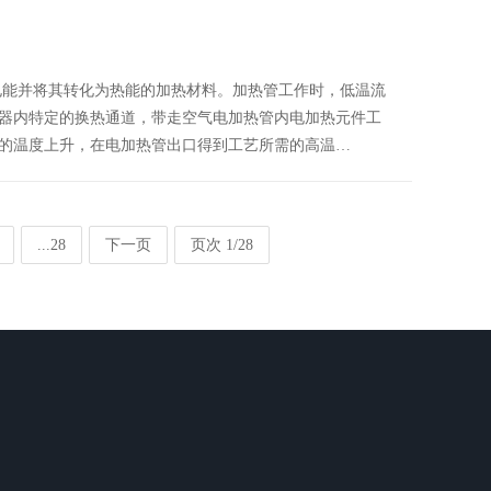
电能并将其转化为热能的加热材料。加热管工作时，低温流
器内特定的换热通道，带走空气电加热管内电加热元件工
的温度上升，在电加热管出口得到工艺所需的高温…
...28
下一页
页次 1/28