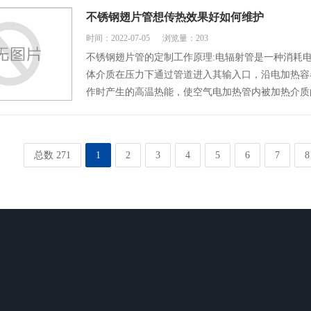
不锈钢翅片管想传热效果好如何维护
时间：2022-07-05
浏览量：203
不锈钢翅片管的定制工作原理:电辐射管是一种消耗
体介质在压力下通过管道进入其输入口，沿电加热容
作时产生的高温热能，使空气电加热管内被加热介质
总数 271
1
2
3
4
5
6
7
8