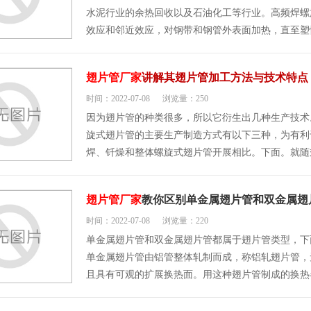
水泥行业的余热回收以及石油化工等行业。高频焊螺
效应和邻近效应，对钢带和钢管外表面加热，直至塑
翅片管厂家
讲解其翅片管加工方法与技术特点
时间：2022-07-08
浏览量：250
因为翅片管的种类很多，所以它衍生出几种生产技术
旋式翅片管的主要生产制造方式有以下三种，为有利
焊、钎燥和整体螺旋式翅片管开展相比。下面。就随
翅片管厂家
教你区别单金属翅片管和双金属翅
时间：2022-07-08
浏览量：220
单金属翅片管和双金属翅片管都属于翅片管类型，下
单金属翅片管由铝管整体轧制而成，称铝轧翅片管，
且具有可观的扩展换热面。用这种翅片管制成的换热