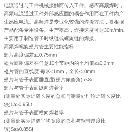
电流通过与工件机械接触而传入工件。感应高频焊时，
高频电流通过工件外部感应圈的耦合作用而在工件内产
生感应电流。高频焊是专业化较强的焊接方法，要根据
产品配备专用设备。生产率高，焊接速度可达30m/min。
主要用于制造管子时纵缝或螺旋缝的焊接。
高频焊
螺旋翅片管
主要性能指标：
翅片高度偏差≤±0.75mm
翅片螺距偏差在任意10个节距内的平均值≤±0.2mm
翅片管
的直线度 每米≤1mm，全长≤10mm
翅片与管子表面垂直度(翅片倾俯角)α≤8o
翅片与管子表面纵向焊着率
(测量处实际焊缝长度的总和与测量处理论焊缝长度比
较)La≥0.95Lt
翅片与管子表面横向焊着率
(测量处实际焊缝平均宽度的总和与钢带厚度比
较)Sa≥0.85Sf