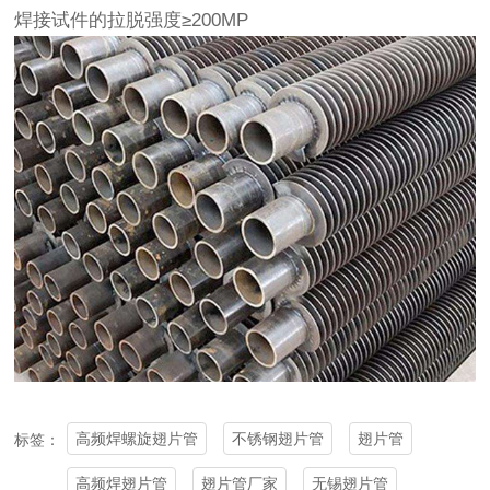
焊接试件的拉脱强度≥200MP
高频焊螺旋翅片管
不锈钢翅片管
翅片管
标签：
高频焊翅片管
翅片管厂家
无锡翅片管