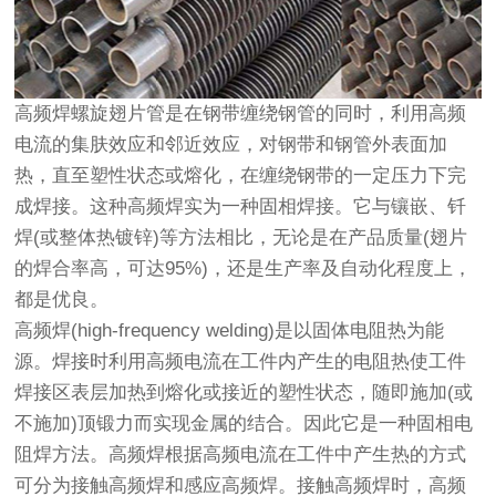
高频焊
螺旋翅片管
是在钢带缠绕钢管的同时，利用高频
电流的集肤效应和邻近效应，对钢带和钢管外表面加
热，直至塑性状态或熔化，在缠绕钢带的一定压力下完
成焊接。这种高频焊实为一种固相焊接。它与镶嵌、钎
焊(或整体热镀锌)等方法相比，无论是在产品质量(翅片
的焊合率高，可达95%)，还是生产率及自动化程度上，
都是优良。
高频焊(high-frequency welding)是以固体电阻热为能
源。焊接时利用高频电流在工件内产生的电阻热使工件
焊接区表层加热到熔化或接近的塑性状态，随即施加(或
不施加)顶锻力而实现金属的结合。因此它是一种固相电
阻焊方法。高频焊根据高频电流在工件中产生热的方式
可分为接触高频焊和感应高频焊。接触高频焊时，高频