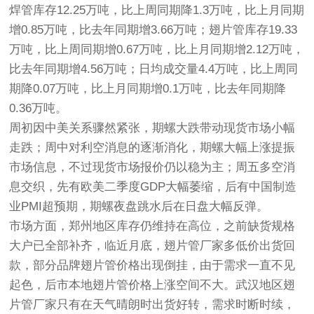
焊管库存12.25万吨，比上周同期降1.3万吨，比上月同期
增0.85万吨，比去年同期增3.66万吨；翅片管库存19.33
万吨，比上周同期增0.67万吨，比上月同期增2.12万吨，
比去年同期增4.56万吨；日均成交量4.4万吨，比上周同
期降0.07万吨，比上月同期增0.1万吨，比去年同期降
0.36万吨。
周初因中美关系骤然紧张，期螺大跌带动现货市场小幅
走跌；周中对利空消息的逐渐消化，期螺大幅上涨提振
市场信息，不过现货市场报价仍以稳为主；周五多空消
息交织，先有欧美二季度GDP大幅萎缩，后有中国制造
业PMI超预期，期螺夜盘跳水后在日盘大幅反弹。
市场方面，郑州地区库存仍维持在高位，之前缺货规格
大户已全部补齐，临近月底，
翅片管厂家
多低价出货回
款，部分品牌翅片管价格出现倒挂，由于需求一直不见
起色，后市本地翅片管价格上涨空间不大。武汉地区翅
片管
厂家
只有在天气晴朗时出货好转，需求时断时续，